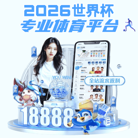
立即注册
伟德官方开户
官网 · 权
威体育数据平台
伟德官方开户 OFFICIAL WEBSITE
自2022年创立以来，
伟德官方开户
致力于为用户提供
包括NBA、英超、欧洲杯、LPL在内的热门赛事直播与
数据服务，广受用户信赖。
立即下载伟德官方开户APP