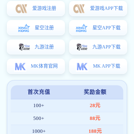
伟德官方开户
是一家面向全球市场的综合体育赛事直播与数
据服务平台，专注于为体育迷打造高品质的数字化观赛体
验。我们整合
高清赛事直播、数据分析、多终端同步
等核心
功能，为用户提供一站式的韦德·官方端入口-韦德(中国)服
务。
平台通过多项国际安全认证，系统架构稳定高效，全面适配
APP、PC 和移动网页端。在东南亚、中东、欧洲等区域建立
了本地化技术与客服团队，确保每位用户都能获得便捷、可
靠的服务体验。
截至目前，伟德官方开户 已拥有超
100 万+
注册用户，服务
网络覆盖十余国家与地区，日均访问量持续增长，深受广大
体育爱好者喜爱。
我们将继续秉持“
技术创新、用户至上、安全高效
”的理念，